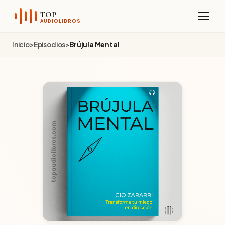
Sobre el Canal
TOP
AUDIOLIBROS
Telegram
Inicio
>
Episodios
>
Brújula Mental