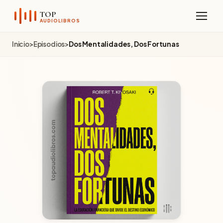
Sobre el Canal
TOP
AUDIOLIBROS
Telegram
Inicio
>
Episodios
>
Dos Mentalidades, Dos Fortunas