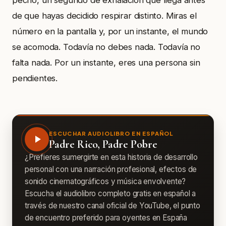
pecho, un segundo de exhalación que llega antes
de que hayas decidido respirar distinto. Miras el
número en la pantalla y, por un instante, el mundo
se acomoda. Todavía no debes nada. Todavía no
falta nada. Por un instante, eres una persona sin
pendientes.
ESCUCHAR AUDIOLIBRO EN ESPAÑOL
Padre Rico, Padre Pobre
¿Prefieres sumergirte en esta historia de desarrollo
personal con una narración profesional, efectos de
sonido cinematográficos y música envolvente?
Escucha el audiolibro completo gratis en español a
través de nuestro canal oficial de YouTube, el punto
de encuentro preferido para oyentes en España