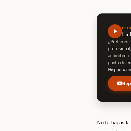
ESC
La 
¿Prefieres 
profesional
audiolibro 
punto de en
Hispanoamé
Rep
No te hagas la