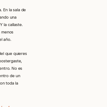
. En la sala de
rando una
 la callaste.
on menos
el año.
del que quieres
postergaste,
entro. No es
dentro de un
con toda la