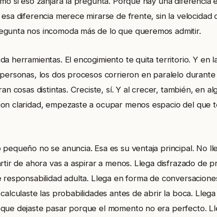
omo si eso zanjara la pregunta. Porque hay una diferencia
 esa diferencia merece mirarse de frente, sin la velocida
egunta nos incomoda más de lo que queremos admitir.
a herramientas. El encogimiento te quita territorio. Y en la
 personas, los dos procesos corrieron en paralelo durante
ran cosas distintas. Creciste, sí. Y al crecer, también, en 
on claridad, empezaste a ocupar menos espacio del que t
 pequeño no se anuncia. Esa es su ventaja principal. No ll
rtir de ahora vas a aspirar a menos. Llega disfrazado de p
e responsabilidad adulta. Llega en forma de conversacion
calculaste las probabilidades antes de abrir la boca. Lleg
que dejaste pasar porque el momento no era perfecto. L