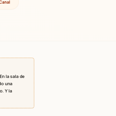
Canal
En la sala de
do una
o. Y la