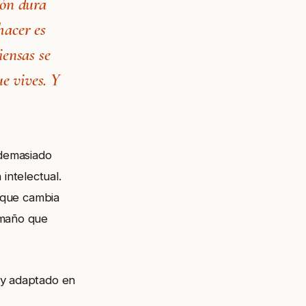
ión dura
hacer es
iensas se
ue vives. Y
 demasiado
intelectual.
s que cambia
amaño que
 y adaptado en