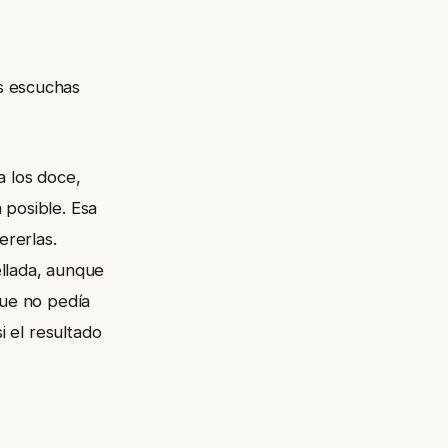
s escuchas
 a los doce,
 posible. Esa
ererlas.
ellada, aunque
que no pedía
i el resultado