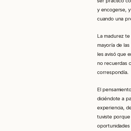
ser práctico c
y encogerse, y
cuando una pr
La madurez te d
mayoría de las
les avisó que e
no recuerdas c
correspondía.
El pensamiento
diciéndote a pa
experiencia, d
tuviste porque 
oportunidades 