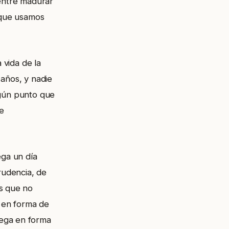
 entre madurar
d que usamos
 vida de la
 años, y nadie
algún punto que
e
ega un día
rudencia, de
es que no
a en forma de
lega en forma