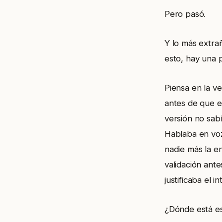
Pero pasó.
Y lo más extra
esto, hay una 
Piensa en la ver
antes de que e
versión no sabí
Hablaba en voz
nadie más la e
validación ante
justificaba el in
¿Dónde está e