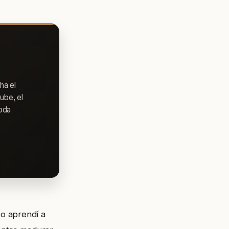
ha el
ube, el
toda
o aprendí a