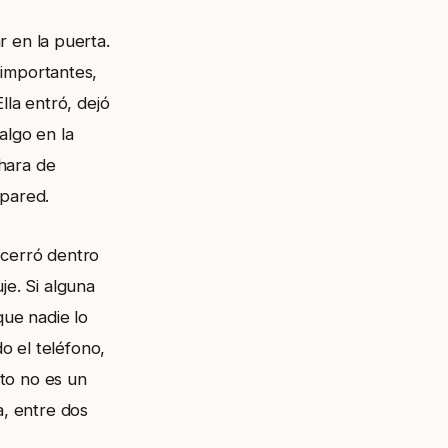
r en la puerta.
 importantes,
lla entró, dejó
 algo en la
chara de
 pared.
 cerró dentro
je. Si alguna
que nadie lo
do el teléfono,
sto no es un
a, entre dos