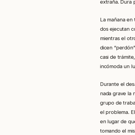
extraña. Dura 
La mañana en t
dos ejecutan c
mientras el otr
dicen “perdón”
casi de trámit
incómoda un lu
Durante el des
nada grave la n
grupo de traba
el problema. E
en lugar de qu
tomando el mis