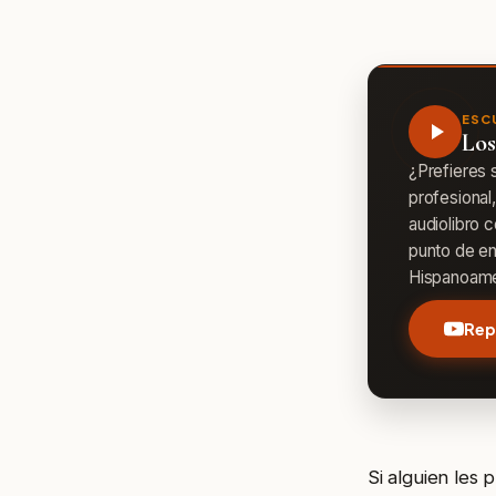
ESC
Los
¿Prefieres 
profesional
audiolibro 
punto de en
Hispanoamé
Rep
Si alguien les 