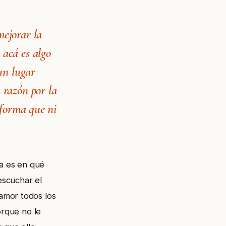
mejorar la
 acá es algo
 un lugar
 razón por la
a forma que ni
ta es en qué
escuchar el
amor todos los
orque no le