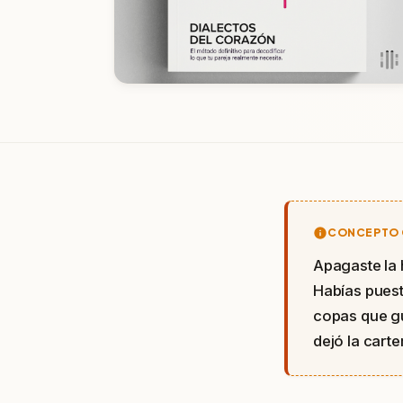
CONCEPTO 
Apagaste la 
Habías puest
copas que gu
dejó la carter