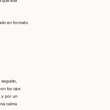
 que ella
ado en formato
 seguido,
on los ojos
 y por un
una calma