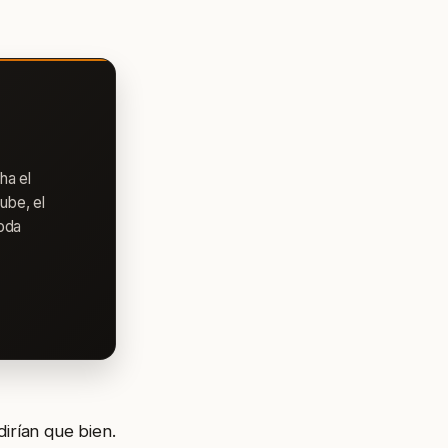
ha el
ube, el
toda
irían que bien.