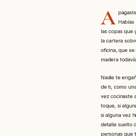
A
pagaste
Habías 
las copas que g
la cartera sobre
oficina, que se
madera todavía
Nadie te engañ
de ti, como una
vez cocinaste a
toque, si algun
si alguna vez h
detalle suelto 
personas que t