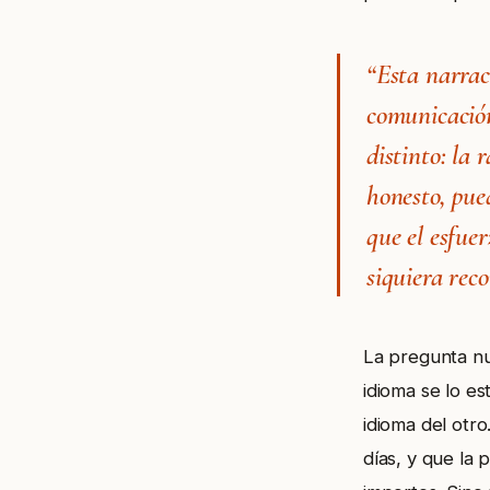
“Esta narrac
comunicación
distinto: la 
honesto, pue
que el esfuer
siquiera rec
La pregunta nu
idioma se lo es
idioma del otr
días, y que la 