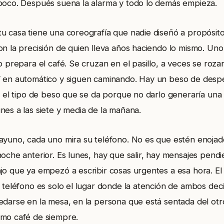
poco. Después suena la alarma y todo lo demás empieza.
u casa tiene una coreografía que nadie diseñó a propósito
on la precisión de quien lleva años haciendo lo mismo. Uno
o prepara el café. Se cruzan en el pasillo, a veces se roza
 en automático y siguen caminando. Hay un beso de despe
e, el tipo de beso que se da porque no darlo generaría un
nes a las siete y media de la mañana.
ayuno, cada uno mira su teléfono. No es que estén enoja
oche anterior. Es lunes, hay que salir, hay mensajes pendi
jo que ya empezó a escribir cosas urgentes a esa hora. El
l teléfono es solo el lugar donde la atención de ambos de
edarse en la mesa, en la persona que está sentada del otr
mo café de siempre.