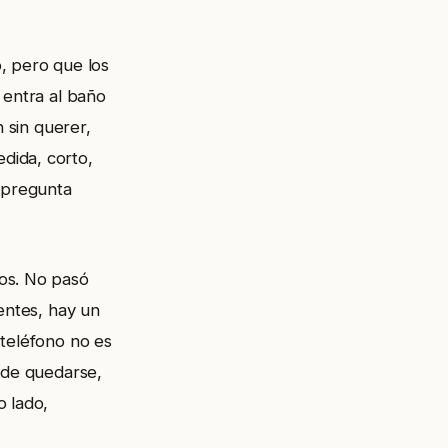
, pero que los
 entra al baño
n sin querer,
dida, corto,
a pregunta
dos. No pasó
entes, hay un
 teléfono no es
cide quedarse,
o lado,