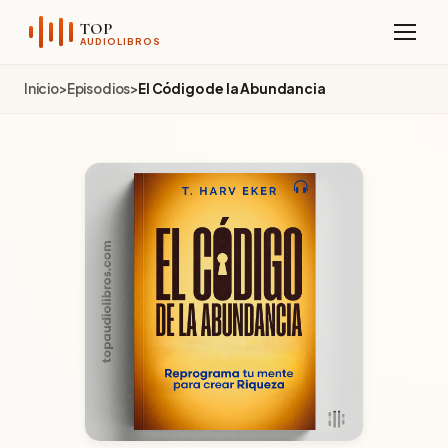
Sobre el Canal
TOP
AUDIOLIBROS
Telegram
Inicio
>
Episodios
>
El Código de la Abundancia